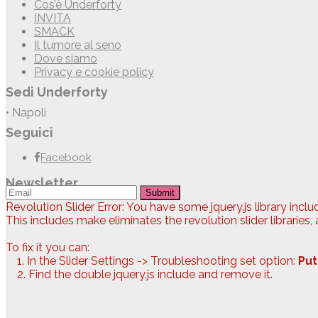
Cos’è Underforty
INVITA
SMACK
Il tumore al seno
Dove siamo
Privacy e cookie policy
Sedi Underforty
• Napoli
Seguici
Facebook
Newsletter
Submit
Revolution Slider Error: You have some jquery.js library includ
This includes make eliminates the revolution slider libraries,
To fix it you can:
1. In the Slider Settings -> Troubleshooting set option:
Put
2. Find the double jquery.js include and remove it.