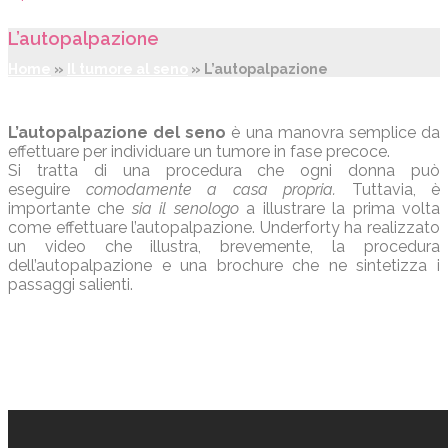
L’autopalpazione
Home
»
Il tumore al seno
»
L’autopalpazione
L’autopalpazione del seno
è una manovra semplice da
effettuare per individuare un tumore in fase precoce.
Si tratta di una procedura che ogni donna può
eseguire
comodamente a casa propria.
Tuttavia, è
importante che
sia il senologo
a illustrare la prima volta
come effettuare l’autopalpazione. Underforty ha realizzato
un video che illustra, brevemente, la procedura
dell’autopalpazione e una brochure che ne sintetizza i
passaggi salienti.