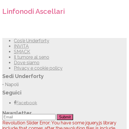
Linfonodi Ascellari
Cos’è Underforty
INVITA
SMACK
Il tumore al seno
Dove siamo
Privacy e cookie policy
Sedi Underforty
• Napoli
Seguici
Facebook
Newsletter
Submit
Revolution Slider Error: You have some jquery.js library
include that comes after the revolution files js include.