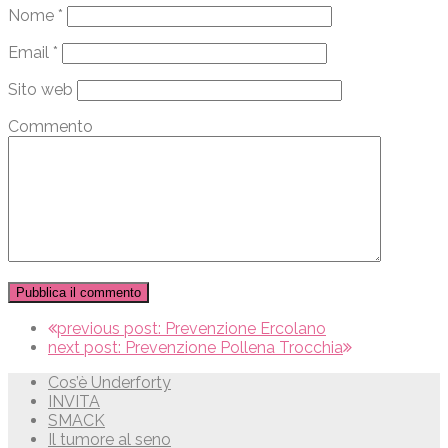
Nome
*
Email
*
Sito web
Commento
previous post:
Prevenzione Ercolano
next post:
Prevenzione Pollena Trocchia
Cos’è Underforty
INVITA
SMACK
Il tumore al seno