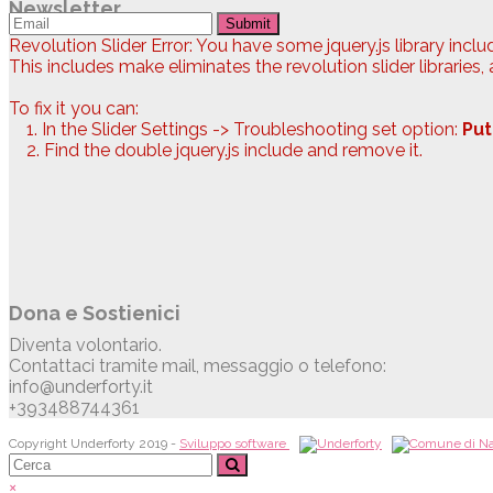
Newsletter
Submit
Revolution Slider Error: You have some jquery.js library includ
This includes make eliminates the revolution slider libraries,
To fix it you can:
1. In the Slider Settings -> Troubleshooting set option:
Put
2. Find the double jquery.js include and remove it.
Dona e Sostienici
Diventa volontario.
Contattaci tramite mail, messaggio o telefono:
info@underforty.it
+393488744361
Copyright Underforty 2019 -
Sviluppo software
×