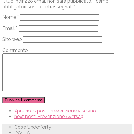
Il tuo indirizzo email non sarà pubblicato.
I campi
obbligatori sono contrassegnati
*
Nome
*
Email
*
Sito web
Commento
previous post:
Prevenzione Visciano
next post:
Prevenzione Aversa
Cos’è Underforty
INVITA