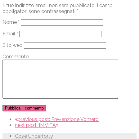
Il tuo indirizzo email non sarà pubblicato.
I campi
obbligatori sono contrassegnati
*
Nome
*
Email
*
Sito web
Commento
previous post:
Prevenzione Vomero
next post:
IN VITA
Cos’è Underforty