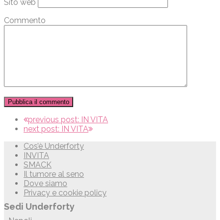
Sito web
Commento
previous post:
IN VITA
next post:
IN VITA
Cos’è Underforty
INVITA
SMACK
Il tumore al seno
Dove siamo
Privacy e cookie policy
Sedi Underforty