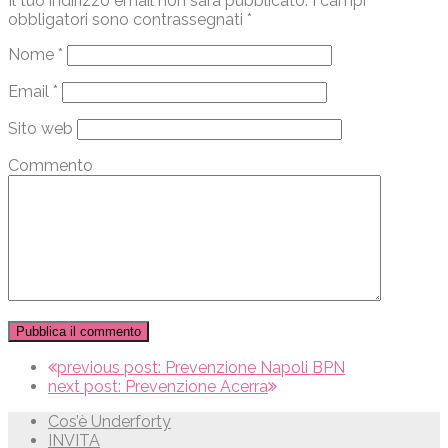
Il tuo indirizzo email non sarà pubblicato.
I campi
obbligatori sono contrassegnati
*
Nome
*
Email
*
Sito web
Commento
previous post:
Prevenzione Napoli BPN
next post:
Prevenzione Acerra
Cos’è Underforty
INVITA