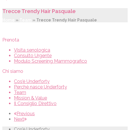
Trecce Trendy Hair Pasquale
Home
»
Team
»
Trecce Trendy Hair Pasquale
Prenota
Visita senologica
Consulto Urgente
Modulo Screening Mammografico
Chi siamo
Cos’è Underforty
Perchè nasce Underforty
Team
Mission & Value
Il Consiglio Direttivo
Previous
Next
Cos’è Underforty