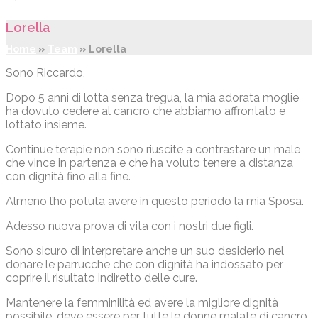
Lorella
Home
»
Team
»
Lorella
Sono Riccardo,
Dopo 5 anni di lotta senza tregua, la mia adorata moglie
ha dovuto cedere al cancro che abbiamo affrontato e
lottato insieme.
Continue terapie non sono riuscite a contrastare un male
che vince in partenza e che ha voluto tenere a distanza
con dignità fino alla fine.
Almeno l’ho potuta avere in questo periodo la mia Sposa.
Adesso nuova prova di vita con i nostri due figli.
Sono sicuro di interpretare anche un suo desiderio nel
donare le parrucche che con dignità ha indossato per
coprire il risultato indiretto delle cure.
Mantenere la femminilità ed avere la migliore dignità
possibile, deve essere per tutte le donne malate di cancro,