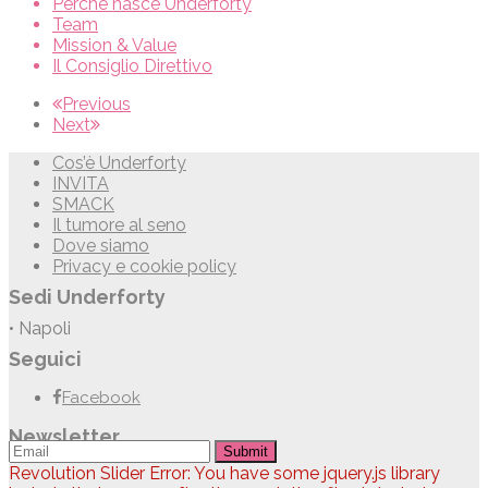
Perchè nasce Underforty
Team
Mission & Value
Il Consiglio Direttivo
Previous
Next
Cos’è Underforty
INVITA
SMACK
Il tumore al seno
Dove siamo
Privacy e cookie policy
Sedi Underforty
• Napoli
Seguici
Facebook
Newsletter
Submit
Revolution Slider Error: You have some jquery.js library