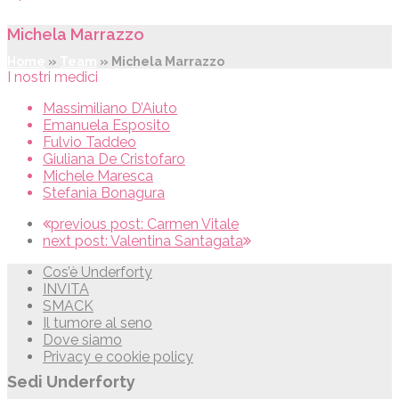
Michela Marrazzo
Home
»
Team
»
Michela Marrazzo
I nostri medici
Massimiliano D’Aiuto
Emanuela Esposito
Fulvio Taddeo
Giuliana De Cristofaro
Michele Maresca
Stefania Bonagura
previous post:
Carmen Vitale
next post:
Valentina Santagata
Cos’è Underforty
INVITA
SMACK
Il tumore al seno
Dove siamo
Privacy e cookie policy
Sedi Underforty