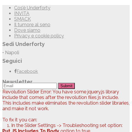
Cos’è Underforty
INVITA
SMACK
Il tumore al seno
Dove siamo
Privacy e cookie policy
Sedi Underforty
• Napoli
Seguici
Facebook
Newsletter
Submit
Revolution Slider Error: You have some jquery.js library
include that comes after the revolution files js include.
This includes make eliminates the revolution slider libraries,
and make it not work.
To fix it you can:
1. In the Slider Settings -> Troubleshooting set option:
Put JS Includes To Body
option to true.