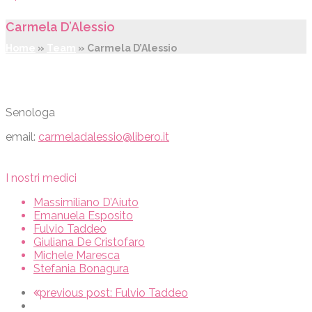
Carmela D’Alessio
Home
»
Team
»
Carmela D’Alessio
Senologa
email:
carmeladalessio@libero.it
I nostri medici
Massimiliano D’Aiuto
Emanuela Esposito
Fulvio Taddeo
Giuliana De Cristofaro
Michele Maresca
Stefania Bonagura
previous post:
Fulvio Taddeo